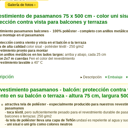
Galería de fotos ›
stimiento de pasamanos 75 x 500 cm - color uni sisa
ección contra vista para balcones y terrazas
imiento pasamanos balcones - 100% poliéster - completo con anillos metálic
su montaje en el pasamanos
tección contra viento y vista en el balcón o la terraza
a de alta calidad
color sisal - poliéster téxtil - 250 g/m2
vetimiento pronto para montar
on anillos metálicos en los lados largos:
arriba y abajo, cada 25 cm
on 2x7 m cuerdas
Fen el color del revestimiento
vestimiento lavable
a 40° C
ripción
▸ Descripción
▾ Embalaje
▾
vestimiento pasamanos - balcón: protección contra 
ento en su balcón o terraza - altura 75 cm, largura 50
atractiva tela de poliéster - especialmente producido para nuestros revesti
pasamanos
-
toca téxtil
, pero suficientemente pesado para el revestmiento durable de pa
balcones o terrazas: 250 g/m2
-
la tela de poliéster lleva una capa de Teflón
undasí es repelente al agua y su
- uni sisal o uni gris como colores neutros