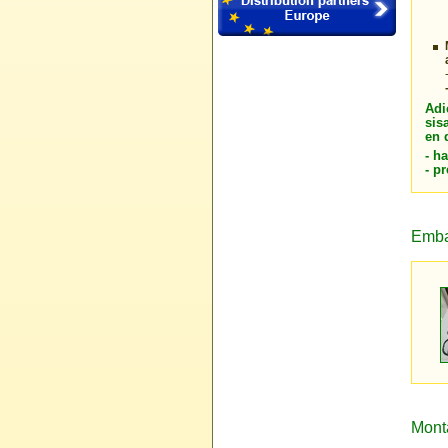
Adi
sis
en 
- h
- p
Emba
Mont