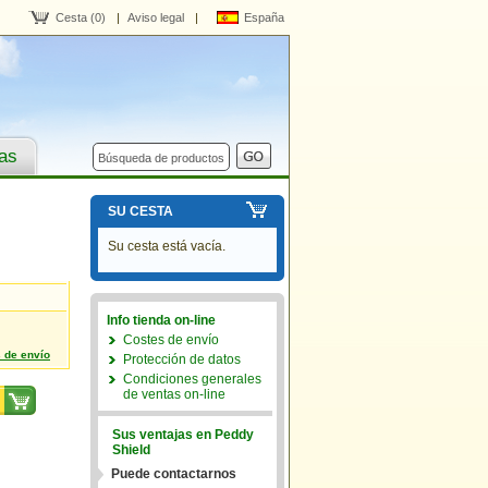
Cesta (0)
|
Aviso legal
|
España
ras
SU CESTA
Su cesta está vacía.
Info tienda on-line
Costes de envío
 de envío
Protección de datos
Condiciones generales
de ventas on-line
Sus ventajas en Peddy
Shield
Puede contactarnos