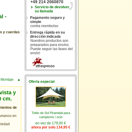
+49 214 2060870
Servicio de devolver
su llamada
l -
Pagamento seguro y
simple
contra reembolso
os y cuerdas
Entrega rápida en su
dirección indicada
Nuestros productos son
preparados para envíos.
Puede seguir las fases del
envío!
 Montaje
▲
Oferta especial
vista y
0 cm.
mientos de
Toldo de Sol Piramidal para
samanos en
campismo / ocio
en vez de 179,00 €
ciedad
ahora por solo 134,95 €