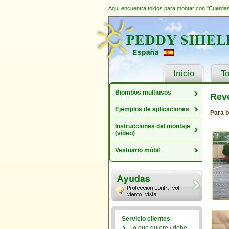
Aquí encuentra toldos para montar con "Cuerdas 
Início
To
Biombos multiusos
Reve
Ejemplos de aplicaciones
Para b
Instrucciones del montaje
(vídeo)
Vestuario móbil
Servicio clientes
Lo que quiere / debe