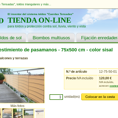
Tensadas", toldos triangulares y más...
El inventor del sistema toldos "Cuerdas Tensadas"
TIENDA ON-LINE
para toldos y protección contra sol, lluvia, viento y vista
ldos de sol
Biombos multiusos
Fijación enredade
stimiento de pasamanos - 75x500 cm - color sisal
alcones y terrazas
N.º de artículo
12-75-50-01
Precio
IVA incluído
120,00
€
IVA incluído,
acrecen
costes
unidad(es)
Más fotos: