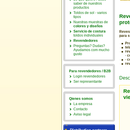
saber de nuestros
productos
Toldos de sol - varios
Reve
tipos
prot
Nuestras muestras de
colores y diseños
Servicio de costura
Revest
toldos individuales
para 
Revendedores
Pro
Preguntas? Dudas?
tel
Ayudamos com mucho
re
gusto
-
c
-
c
re
Para revendedores / B2B
Login revendedores
Desc
Ser representante
Re
vi
Qienes somos
La empresa
Contacto
Aviso legal