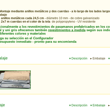
Montaje mediante anillos metálicos y dos cuerdas - a lo largo de los lados largos
abajo
-
anillos metálicos cada 24,5 cm -
diámetro 10 mm - de cobre galvanizado
- 2x7 m cuerdas en el color de la tela
de polypropyleno - UV resistente
cionalmente a los revestimientos de pasamanos prefabricados en los co
al y uni gris ofrecemos también
revestimientos a medida
según sus indi
diferentes colores y materiales
aga su selección en el
Configurador
resupuesto inmediato - pronto para su encomienda
laje
▾ Descripción
▸ Embalaje
▾
aje
▾ Descripción
▾ Embalaje
▸