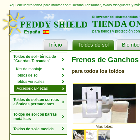
Aquí encuentra toldos para montar con "Cuerdas Tensadas", toldos triangulares y más
El inventor del sistema toldo
TIENDA O
para toldos y protección contr
Início
Toldos de sol
Biombo
Toldos de sol - ténica de
Frenos de Ganchos 
"Cuerdas Tensadas"
Kits de montaje
para todos los toldos
Toldos de sol
Toldos verticales
Accesorios/Piezas
Toldos de sol con correas
elásticas permanentes
Toldos de sol con barras
metálicas
Más fotos:
Toldos de sol a medida