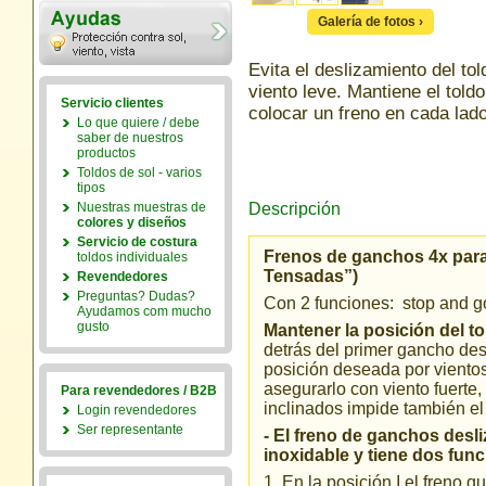
Galería de fotos ›
Evita el deslizamiento del to
viento leve. Mantiene el toldo
Servicio clientes
colocar un freno en cada lado 
Lo que quiere / debe
saber de nuestros
productos
Toldos de sol - varios
tipos
Nuestras muestras de
Descripción
colores y diseños
Servicio de costura
Frenos de ganchos 4x para
toldos individuales
Tensadas”)
Revendedores
Preguntas? Dudas?
Con 2 funciones: stop and go 
Ayudamos com mucho
gusto
Mantener la posición del to
detrás del primer gancho desl
posición deseada por vientos
asegurarlo con viento fuerte
Para revendedores / B2B
inclinados impide también e
Login revendedores
Ser representante
- El freno de ganchos desl
inoxidable y tiene dos fun
1. En la posición I el freno 