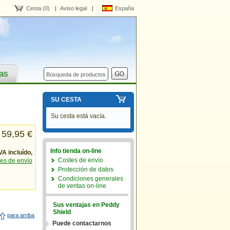
Cesta (0)
|
Aviso legal
|
España
ras
SU CESTA
Su cesta está vacía.
59,95
€
Info tienda on-line
VA incluído,
Costes de envío
tes de envío
Protección de datos
Condiciones generales
de ventas on-line
Sus ventajas en Peddy
Shield
para arriba
Puede contactarnos