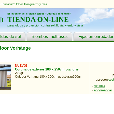
Tensadas", toldos triangulares y más...
El inventor del sistema toldos "Cuerdas Tensadas"
TIENDA ON-LINE
para toldos y protección contra sol, lluvia, viento y vista
ldos de sol
Biombos multiusos
Fijación enredade
door Vorhänge
NUEVO!
Cortina de exterior 180 x 250cm ojal gris
200gr
I
Outdoor Vorhang 180 x 250cm geöst grau200gr
acrecen
cos
›
detalles
›
encomendar