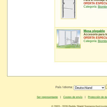
Para el montaje 
OFERTA ESPECI
Categoría:
Biombo
Mesa plegable
Accesorio para 
OFERTA ESPECI
Categoría:
Biombo
País / idioma:
Ser representante
|
Costes de envío
|
Protección de d
© 2003 - 2026 Peddy Shield Sonnenschutzsy