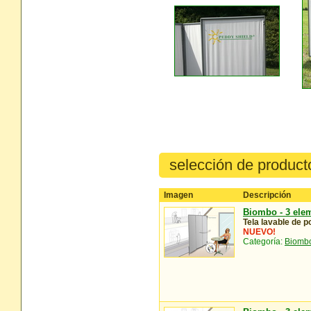
selección de product
Imagen
Descripción
Biombo - 3 elem
Tela lavable de p
NUEVO!
Categoría:
Biombo