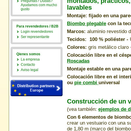
montados, prácticos,
Preguntas? Dudas?
Ayudamos com mucho
lavables
gusto
Montaje: fijado en una pare
Biombo plegable
con la tec
Para revendedores / B2B
Marcos:
aluminio revestido d
Login revendedores
Ser representante
Tecidos: 100 % poliéster -
Colores:
gris metálico claro 
Qienes somos
Colocación libre en el césp
La empresa
Roscadas
Contacto
Montaje estable en una pa
Aviso legal
Colocación libre en el inter
ou
pie combi
universal
Construcción de un 
(vea también:
ejemplos de d
Con 6 elementos de biombos
crear un vestuario con una s
de 1,80 m (marco del biombo