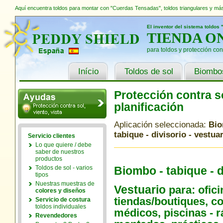
Aquí encuentra toldos para montar con "Cuerdas Tensadas", toldos triangulares y más
El inventor del sistema toldo
TIENDA O
para toldos y protección contr
Início
Toldos de sol
Biombo
Protección contra so
planificación
Aplicación seleccionada:
Bio
tabique - divisorio - vestua
Servicio clientes
Lo que quiere / debe
saber de nuestros
productos
Toldos de sol - varios
Biombo - tabique - d
tipos
Nuestras muestras de
Vestuario
para: ofici
colores y diseños
tiendas/boutiques, c
Servicio de costura
toldos individuales
médicos, piscinas - 
Revendedores