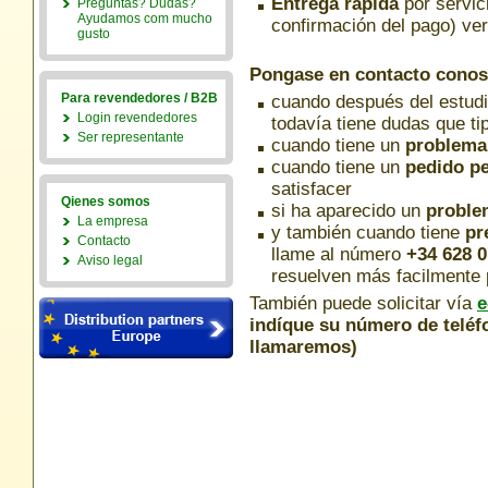
Entrega rápida
por servic
Preguntas? Dudas?
Ayudamos com mucho
confirmación del pago) ver
gusto
Pongase en contacto conos
Para revendedores / B2B
cuando después del estud
Login revendedores
todavía tiene dudas que ti
Ser representante
cuando tiene un
problema
cuando tiene un
pedido p
satisfacer
Qienes somos
si ha aparecido un
proble
La empresa
y también cuando tiene
pr
Contacto
llame al número
+34 628 
Aviso legal
resuelven más facilmente p
También puede solicitar vía
e
indíque su número de teléfo
llamaremos)